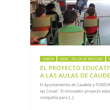
FOBESA
IDEAS . TALLER DE RECICLAJE
EL PROYECTO EDUCATIV
A LAS AULAS DE CAUD
El Ayuntamiento de Caudete y FOBESA l
las Cosas”. El innovador proyecto edu
compañía para [...]