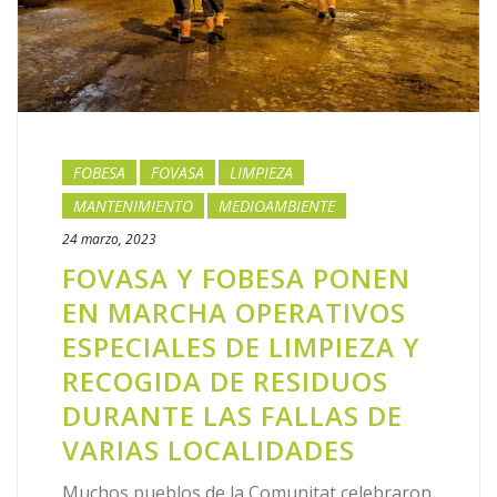
FOBESA
FOVASA
LIMPIEZA
MANTENIMIENTO
MEDIOAMBIENTE
24 marzo, 2023
FOVASA Y FOBESA PONEN
EN MARCHA OPERATIVOS
ESPECIALES DE LIMPIEZA Y
RECOGIDA DE RESIDUOS
DURANTE LAS FALLAS DE
VARIAS LOCALIDADES
Muchos pueblos de la Comunitat celebraron