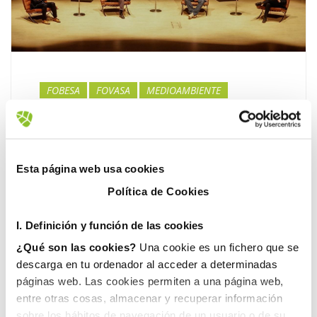
FOBESA
FOVASA
MEDIOAMBIENTE
RECICLAJE
19 noviembre, 2020
FOBESA-FOVASA
Esta página web usa cookies
COMPARTE EN EL II
Política de Cookies
ECOFORUM SUS
ESTRATEGIAS HACIA LA
I. D
efinición y función de las cookies
ECONOMÍA CIRCULAR
¿Qué son las cookies?
Una cookie es un fichero que se
descarga en tu ordenador al acceder a determinadas
El Auditori i Palau de Congresos de Castelló
páginas web. Las cookies permiten a una página web,
ha acogido esta semana el II Ecoforum de la
entre otras cosas, almacenar y recuperar información
Comunitat Valenciana organizado por
sobre los hábitos de navegación de un usuario o de su