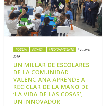
ni para enviarle publicidad por correo electrónico o correo
postal. Además, no utilizamos cookies para enviar
publicidad personalizada.
Además, los terceros prestadores de servicios con los
que hemos contratado algún servicio para el que es
necesaria la utilización de cookies son:
FOBESA
FOVASA
MEDIOAMBIENTE
1 octubre,
2019
UN MILLAR DE ESCOLARES
DE LA COMUNIDAD
VALENCIANA APRENDE A
RECICLAR DE LA MANO DE
‘LA VIDA DE LAS COSAS’,
UN INNOVADOR