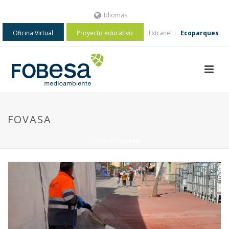
Idiomas
Oficina Virtual
Proyecto educativo
Extranet
Ecoparques
FOVASA
HOME
»
FOVASA