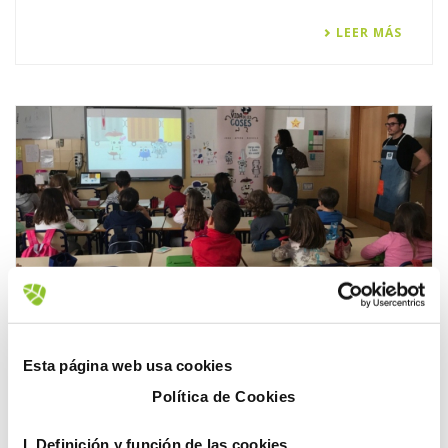
LEER MÁS
COMPROMISO SOCIAL
FOBESA
FOVASA
IDEAS . TALLER DE RECICLAJE
MEDIOAMBIENTE
Esta página web usa cookies
RECICLAJE
Política de Cookies
21 marzo, 2019
I. D
efinición y función de las cookies