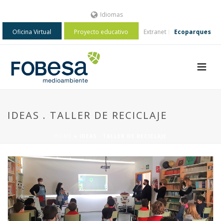
Idiomas
Oficina Virtual
Proyecto educativo
Extranet
Ecoparques
IDEAS . TALLER DE RECICLAJE
HOME
»
IDEAS . TALLER DE RECICLAJE