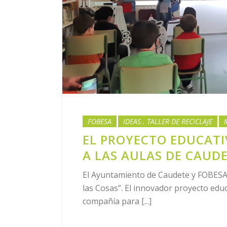
FOBESA
IDEAS . TALLER DE RECICLAJE
EL PROYECTO EDUCATIV
A LAS AULAS DE CAUD
El Ayuntamiento de Caudete y FOBESA l
las Cosas”. El innovador proyecto edu
compañía para [...]