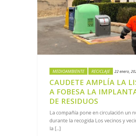
MEDIOAMBIENTE
RECICLAJE
22 enero, 20
CAUDETE AMPLÍA LA L
A FOBESA LA IMPLANT
DE RESIDUOS
La compañía pone en circulación un nu
durante la recogida Los vecinos y veci
la [...]