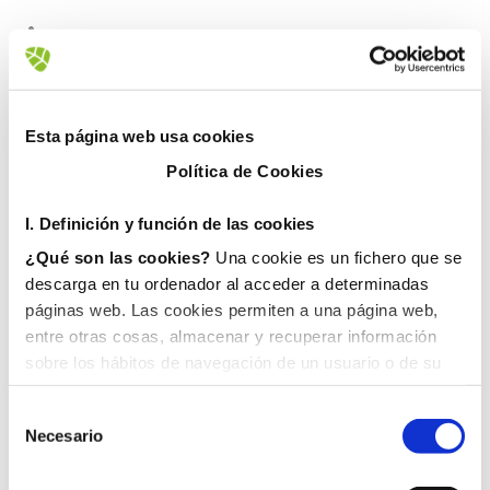
Esta página web usa cookies
Política de Cookies
I. D
efinición y función de las cookies
¿Qué son las cookies?
Una cookie es un fichero que se
descarga en tu ordenador al acceder a determinadas
páginas web. Las cookies permiten a una página web,
entre otras cosas, almacenar y recuperar información
sobre los hábitos de navegación de un usuario o de su
equipo y, dependiendo de la información que contengan y
de la forma en que utilice su equipo, pueden utilizarse
Necesario
para reconocer al usuario.
II. Tipos de cookies