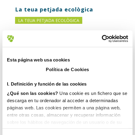
La teua petjada ecològica
LA TEUA PETJADA ECOLÒGICA
Esta página web usa cookies
Política de Cookies
I. D
efinición y función de las cookies
¿Qué son las cookies?
Una cookie es un fichero que se
descarga en tu ordenador al acceder a determinadas
páginas web. Las cookies permiten a una página web,
entre otras cosas, almacenar y recuperar información
sobre los hábitos de navegación de un usuario o de su
Reciclatge
equipo y, dependiendo de la información que contengan y
RECICLATGE