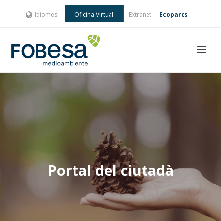
Idiomes
Oficina Virtual
Extranet
Ecoparcs
Portal del ciutadà