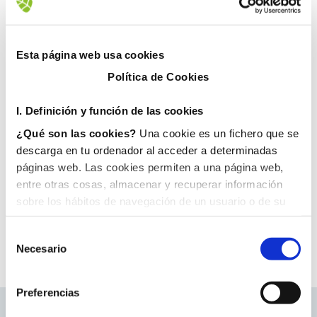
24 marzo, 2023
Esta página web usa cookies
Política de Cookies
I. D
efinición y función de las cookies
¿Qué son las cookies?
Una cookie es un fichero que se
descarga en tu ordenador al acceder a determinadas
páginas web. Las cookies permiten a una página web,
entre otras cosas, almacenar y recuperar información
sobre los hábitos de navegación de un usuario o de su
equipo y, dependiendo de la información que contengan y
de la forma en que utilice su equipo, pueden utilizarse
Necesario
para reconocer al usuario.
II. Tipos de cookies
1. En función del propietario de la cookie:
Preferencias
Cookies propias
: Son aquéllas que se envían al