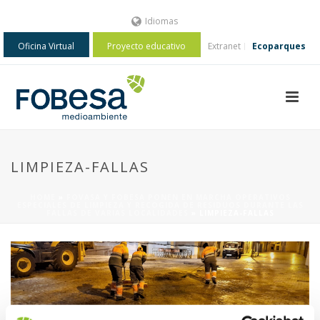
Idiomas
Oficina Virtual
Proyecto educativo
Extranet
Ecoparques
LIMPIEZA-FALLAS
HOME
»
FOVASA Y FOBESA PONEN EN MARCHA OPERATIVOS
ESPECIALES DE LIMPIEZA Y RECOGIDA DE RESIDUOS DURANTE LAS
FALLAS DE VARIAS LOCALIDADES
»
LIMPIEZA-FALLAS