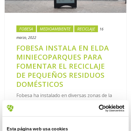
FOBESA
MEDIOAMBIENTE
RECICLAJE
16
marzo, 2022
FOBESA INSTALA EN ELDA
MINIECOPARQUES PARA
FOMENTAR EL RECICLAJE
DE PEQUEÑOS RESIDUOS
DOMÉSTICOS
Fobesa ha instalado en diversas zonas de la
ciudad de Elda miniecoparques con el
objetivo de fomentar el reciclaje de
pequeños elementos domésticos que se
generan cada día en el hogar. De ese [...]
Esta página web usa cookies