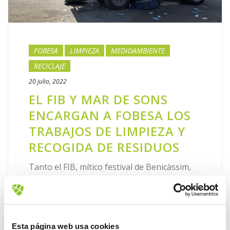
FOBESA
LIMPIEZA
MEDIOAMBIENTE
RECICLAJE
20 julio, 2022
EL FIB Y MAR DE SONS
ENCARGAN A FOBESA LOS
TRABAJOS DE LIMPIEZA Y
RECOGIDA DE RESIDUOS
Tanto el FIB, mítico festival de Benicàssim,
como el Mar de Sons han tenido lugar estos
días en el recinto de conciertos de
Benicàssim y ambos han confiado en Fobesa
para su puesta a punto, [...]
Esta página web usa cookies