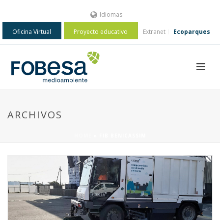
Idiomas
Oficina Virtual
Proyecto educativo
Extranet
Ecoparques
ARCHIVOS
HOME
»
FIB BENICASSIM