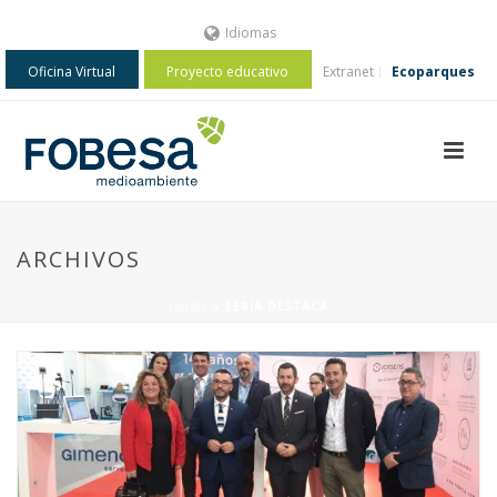
Idiomas
Oficina Virtual
Proyecto educativo
Extranet
Ecoparques
ARCHIVOS
HOME
»
FERIA DESTACA