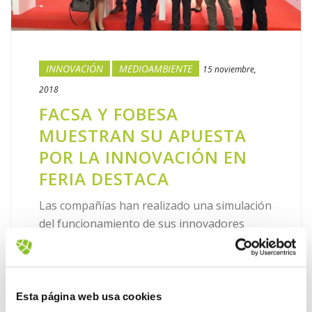
INNOVACIÓN
MEDIOAMBIENTE
15 noviembre,
2018
FACSA Y FOBESA
MUESTRAN SU APUESTA
POR LA INNOVACIÓN EN
FERIA DESTACA
Las compañías han realizado una simulación
del funcionamiento de sus innovadores
sistemas Smart Water y Smart Waste Con el
doble objetivo de impulsar la sociedad del
conocimiento y activar el [...]
Esta página web usa cookies