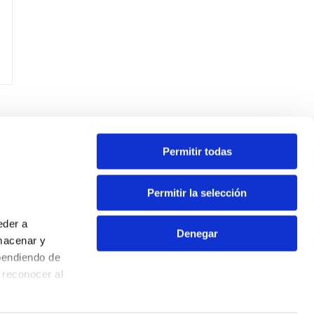
Permitir todas
Contacta
Permitir la selección
Oficina virtual
eder a
Extranet
Denegar
macenar y
Info ecoparques
pendiendo de
Contacto
 reconocer al
Aviso Legal
Política de privacidad
Política de cookies