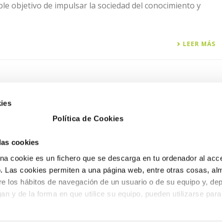
e objetivo de impulsar la sociedad del conocimiento y
LEER MÁS
ies
Política de Cookies
ESA BENICÀSSIM
PETRER
 las cookies
. del desierto nº1 3
Avd. Libertad, nº28.
a cookie es un fichero que se descarga en tu ordenador al acc
0 Benicàssim (Castellón)
CP 03610 Petrer
 Las cookies permiten a una página web, entre otras cosas, al
 100 243
(Alicante)
re los hábitos de navegación de un usuario o de su equipo y, de
o@fobesa.com
tel. 966 952 382
an y de la forma en que utilice su equipo, pueden utilizarse para
fax. 96 695 05 12
info@fobesa.com