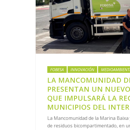
FOBESA
INNOVACIÓN
MEDIOAMBIENT
LA MANCOMUNIDAD DE 
PRESENTAN UN NUEVO
QUE IMPULSARÁ LA RE
MUNICIPIOS DEL INTER
La Mancomunidad de la Marina Baixa 
de residuos bicompartimentado, en un