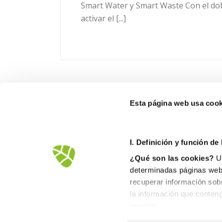
Smart Water y Smart Waste Con el dobl
activar el [...]
Esta página web usa cook
FOB
I. D
efinición y función de
Ctra
¿Qué son las cookies?
Un
1256
determinadas páginas web.
900
recuperar información sob
inf
la información que conteng
usuario.
II. Tipos de cookies