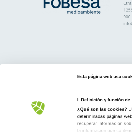
Ctra
1256
900
inf
Esta página web usa cook
I. D
efinición y función de
¿Qué son las cookies?
Un
determinadas páginas web.
recuperar información sob
la información que conteng