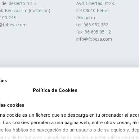
. del desierto nº1 3
Avd. Libertad, nº28.
0 Benicàssim (Castellón)
CP 03610 Petrer
 100 243
(Alicante)
o@fobesa.com
tel. 966 952 382
fax. 96 695 05 12
info@fobesa.com
ies
Política de Cookies
 las cookies
a cookie es un fichero que se descarga en tu ordenador al acc
 Las cookies permiten a una página web, entre otras cosas, al
re los hábitos de navegación de un usuario o de su equipo y, de
an y de la forma en que utilice su equipo, pueden utilizarse para