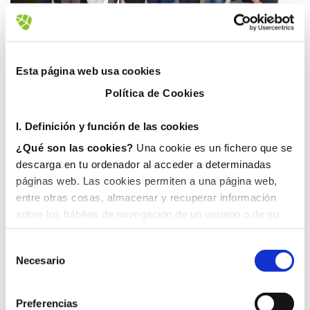
4 julio, 2018
Esta página web usa cookies
Política de Cookies
I. D
efinición y función de las cookies
¿Qué son las cookies?
Una cookie es un fichero que se
descarga en tu ordenador al acceder a determinadas
páginas web. Las cookies permiten a una página web,
entre otras cosas, almacenar y recuperar información
sobre los hábitos de navegación de un usuario o de su
equipo y, dependiendo de la información que contengan y
de la forma en que utilice su equipo, pueden utilizarse
Necesario
para reconocer al usuario.
II. Tipos de cookies
1. En función del propietario de la cookie:
Preferencias