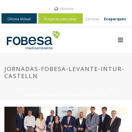
Idiomas
Oficina Virtual
Proyecto educativo
Extranet
Ecoparques
JORNADAS-FOBESA-LEVANTE-INTUR-
CASTELLN
HOME
»
FOBESA Y EL PERIÓDICO LEVANTE-EMV ANALIZAN LOS
DESAFÍOS MUNICIPALES EN LA GESTIÓN MEDIOAMBIENTAL
»
JORNADAS-FOBESA-LEVANTE-INTUR-CASTELLN