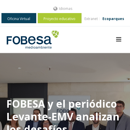
Idiomas
Oficina Virtual
Proyecto educativo
Extranet
Ecoparques
FOBESA y el periódico
Levante-EMV analizan
los desafíos