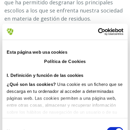
que ha permitido desgranar los principales
escollos a los que se enfrenta nuestra sociedad
en materia de gestión de residuos.
El presidente de la Diputación Provincial de
Castellón, Javier Moliner, así como el director
general de Contenidos de Prensa Ibérica, Cruz
Esta página web usa cookies
Sierra; el delegado del periódico Levante de
Política de Cookies
Castelló, José Beltrán; el vicerrector
de Campus y Vida Saludable de la Universitat
I. D
efinición y función de las cookies
Jaume I, Rafael Mayo; la presidenta del
¿Qué son las cookies?
Una cookie es un fichero que se
consorcio de residuos Reciplasa y vicealcaldesa
descarga en tu ordenador al acceder a determinadas
de Castellón, Ali Brancal; la alcaldesa de
páginas web. Las cookies permiten a una página web,
Benicàssim, Susana Marqués; el alcalde de Vila-
entre otras cosas, almacenar y recuperar información
sobre los hábitos de navegación de un usuario o de su
real, José Benlloch; y el alcalde de Morella,
equipo y, dependiendo de la información que contengan y
Rhamsés Ripollés, han aportado sus puntos de
de la forma en que utilice su equipo, pueden utilizarse