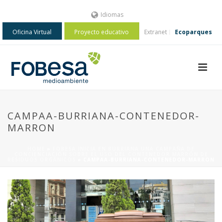
Idiomas
Oficina Virtual
Proyecto educativo
Extranet
Ecoparques
CAMPAA-BURRIANA-CONTENEDOR-
MARRON
HOME
»
FOBESA INICIA EN BURRIANA UNA CAMPAÑA DE
CONCIENCIACIÓN SOBRE EL USO DEL CONTENEDOR MARRÓN DE
RESIDUOS ORGÁNICOS
»
CAMPAA-BURRIANA-CONTENEDOR-MARRON