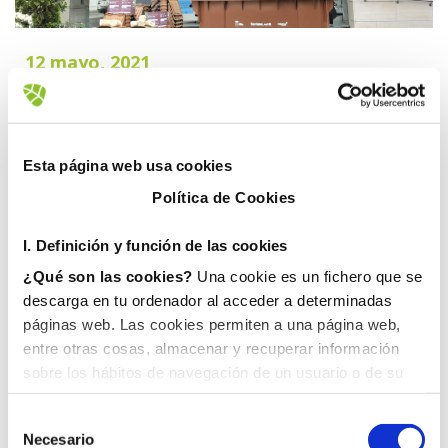
12 mayo, 2021
Esta página web usa cookies
Política de Cookies
I. D
efinición y función de las cookies
¿Qué son las cookies?
Una cookie es un fichero que se
descarga en tu ordenador al acceder a determinadas
páginas web. Las cookies permiten a una página web,
entre otras cosas, almacenar y recuperar información
sobre los hábitos de navegación de un usuario o de su
equipo y, dependiendo de la información que contengan y
de la forma en que utilice su equipo, pueden utilizarse
Necesario
para reconocer al usuario.