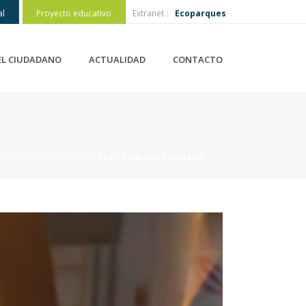
al
Proyecto educativo
Extranet
Ecoparques
EL CIUDADANO
ACTUALIDAD
CONTACTO
RCIOS DE LA CIUDAD
»
RECOGIDA-CARTON-ELDA-