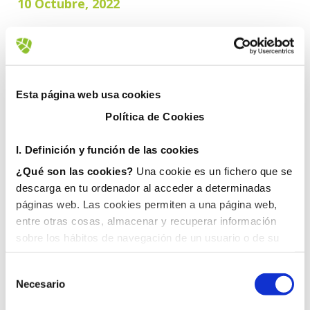
10 Octubre, 2022
Esta página web usa cookies
Política de Cookies
I. D
efinición y función de las cookies
¿Qué son las cookies?
Una cookie es un fichero que se
descarga en tu ordenador al acceder a determinadas
páginas web. Las cookies permiten a una página web,
entre otras cosas, almacenar y recuperar información
sobre los hábitos de navegación de un usuario o de su
equipo y, dependiendo de la información que contengan y
de la forma en que utilice su equipo, pueden utilizarse
Necesario
para reconocer al usuario.
II. Tipos de cookies