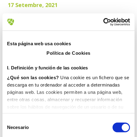
17 Setembre, 2021
Esta página web usa cookies
Política de Cookies
I. D
efinición y función de las cookies
¿Qué son las cookies?
Una cookie es un fichero que se
descarga en tu ordenador al acceder a determinadas
páginas web. Las cookies permiten a una página web,
entre otras cosas, almacenar y recuperar información
sobre los hábitos de navegación de un usuario o de su
equipo y, dependiendo de la información que contengan y
de la forma en que utilice su equipo, pueden utilizarse
Necesario
para reconocer al usuario.
II. Tipos de cookies