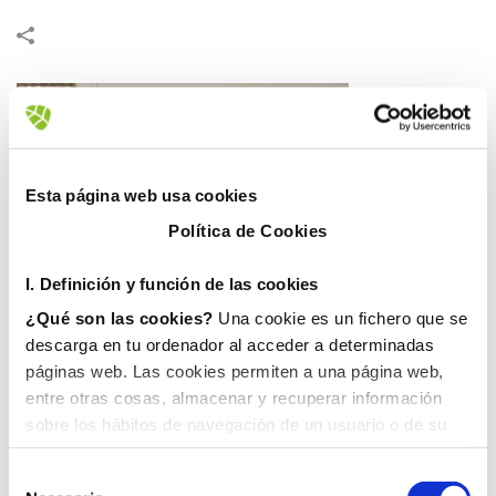
Esta página web usa cookies
Política de Cookies
I. D
efinición y función de las cookies
¿Qué son las cookies?
Una cookie es un fichero que se
descarga en tu ordenador al acceder a determinadas
páginas web. Las cookies permiten a una página web,
entre otras cosas, almacenar y recuperar información
sobre los hábitos de navegación de un usuario o de su
El Ayuntamiento de Nules y FOBESA llevan a las
equipo y, dependiendo de la información que contengan y
de la forma en que utilice su equipo, pueden utilizarse
aulas el innovador proyecto educativo y de