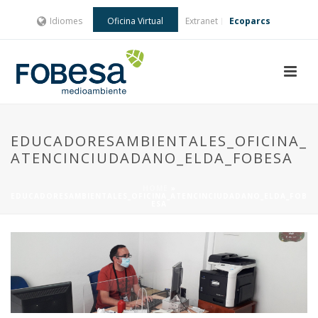
Idiomes
Oficina Virtual
Extranet
Ecoparcs
EDUCADORESAMBIENTALES_OFICINA_
ATENCINCIUDADANO_ELDA_FOBESA
HOME
»
EDUCADORESAMBIENTALES_OFICINA_ATENCINCIUDADANO_ELDA_FOB
ESA