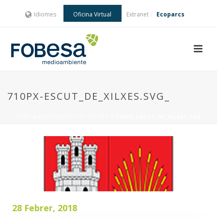
Idiomes
Oficina Virtual
Extranet
Ecoparcs
710PX-ESCUT_DE_XILXES.SVG_
HOME
»
AJUNTAMENT DE XILXES
»
710PX-ESCUT_DE_XILXES.SVG_
28 Febrer, 2018