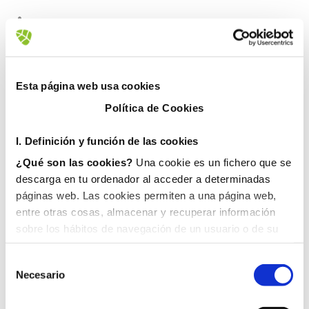
Esta página web usa cookies
Política de Cookies
I. D
efinición y función de las cookies
¿Qué son las cookies?
Una cookie es un fichero que se
descarga en tu ordenador al acceder a determinadas
páginas web. Las cookies permiten a una página web,
entre otras cosas, almacenar y recuperar información
sobre los hábitos de navegación de un usuario o de su
equipo y, dependiendo de la información que contengan y
de la forma en que utilice su equipo, pueden utilizarse
Necesario
para reconocer al usuario.
II. Tipos de cookies