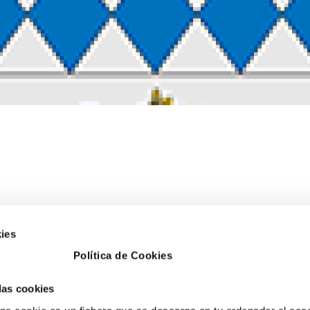
ies
Política de Cookies
NICÀSSIM
FOBESA PETRER
Contacta
 las cookies
ierto nº1 3
Avd. Libertad, nº28.
Oficina virtual