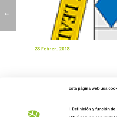
28 Febrer, 2018
Esta página web usa cook
FOBESA BE
I. D
efinición y función de
Ctra. del des