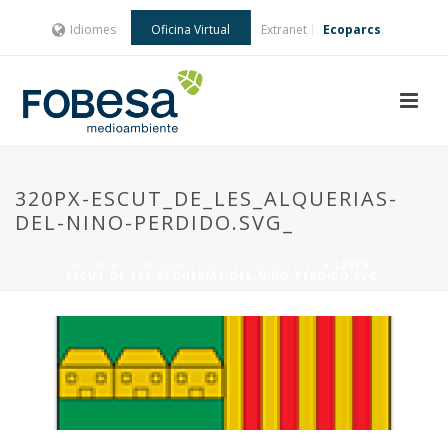
Idiomes
Oficina Virtual
Extranet
Ecoparcs
320PX-ESCUT_DE_LES_ALQUERIAS-
DEL-NINO-PERDIDO.SVG_
HOME
»
AJUNTAMENT DE LES ALQUERIES
»
320PX-
ESCUT_DE_LES_ALQUERIAS-DEL-NINO-PERDIDO.SVG_