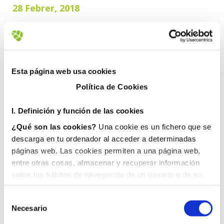
28 Febrer, 2018
Esta página web usa cookies
Política de Cookies
I. D
efinición y función de las cookies
¿Qué son las cookies?
Una cookie es un fichero que se
descarga en tu ordenador al acceder a determinadas
páginas web. Las cookies permiten a una página web,
entre otras cosas, almacenar y recuperar información
sobre los hábitos de navegación de un usuario o de su
equipo y, dependiendo de la información que contengan y
de la forma en que utilice su equipo, pueden utilizarse
Necesario
para reconocer al usuario.
II. Tipos de cookies