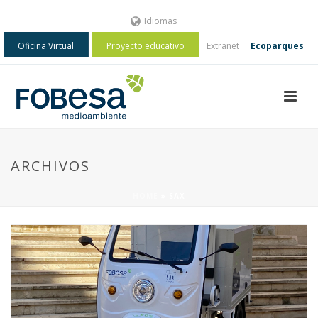
Idiomas
Oficina Virtual
Proyecto educativo
Extranet
Ecoparques
ARCHIVOS
HOME
»
SAX