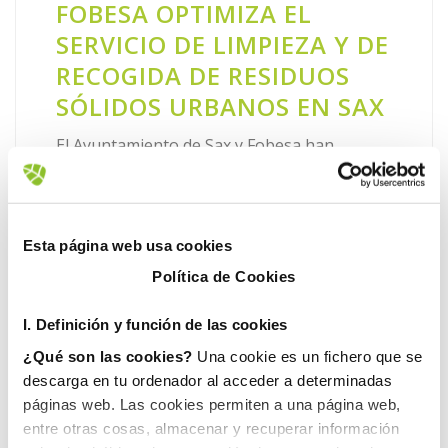
FOBESA OPTIMIZA EL
SERVICIO DE LIMPIEZA Y DE
RECOGIDA DE RESIDUOS
SÓLIDOS URBANOS EN SAX
El Ayuntamiento de Sax y Fobesa han
presentado de forma oficial el equipo del
servicio, compuesto por 13 operarios, y
algunas de las novedades que la compañía
Esta página web usa cookies
está implementando con el objetivo [...]
Política de Cookies
LEER MÁS
I. D
efinición y función de las cookies
¿Qué son las cookies?
Una cookie es un fichero que se
descarga en tu ordenador al acceder a determinadas
páginas web. Las cookies permiten a una página web,
entre otras cosas, almacenar y recuperar información