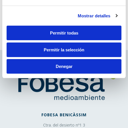
que no es gestionado por el editor, sino por otra entidad
que trata los datos obtenidos través de las cookies.
Ideas
Mostrar detalles
13 diciembre, 2017
2. En función de la duración de la cookie:
Permitir todas
Cookies de sesión
: Son un tipo de cookies diseñadas
para recabar y almacenar datos mientras el usuario
Permitir la selección
accede a una página web.
Cookies persistentes
: Son un tipo de cookies en el
que los datos siguen almacenados en el terminal y
Denegar
pueden ser accedidos y tratados durante un periodo
definido por el responsable de la cookie, y que puede ir
de unos minutos a varios años.
3. En función de la finalidad de la cookie:
Cookies de análisis
: Son aquéllas que bien tratadas
FOBESA BENICÀSSIM
por nosotros o por terceros, nos permiten cuantificar el
Ctra. del desierto nº1 3
número de usuarios y así realizar la medición y análisis