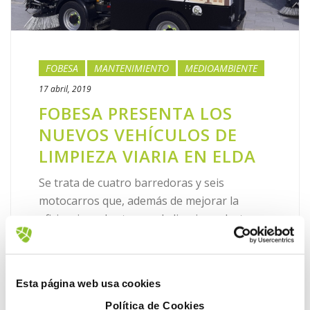
FOBESA
MANTENIMIENTO
MEDIOAMBIENTE
17 abril, 2019
FOBESA PRESENTA LOS
NUEVOS VEHÍCULOS DE
LIMPIEZA VIARIA EN ELDA
Se trata de cuatro barredoras y seis
motocarros que, además de mejorar la
eficiencia en las tareas de limpieza, destacan
por su bajo nivel de ruido. FOBESA, la
empresa de Grupo Gimeno [...]
Esta página web usa cookies
LEER MÁS
Política de Cookies