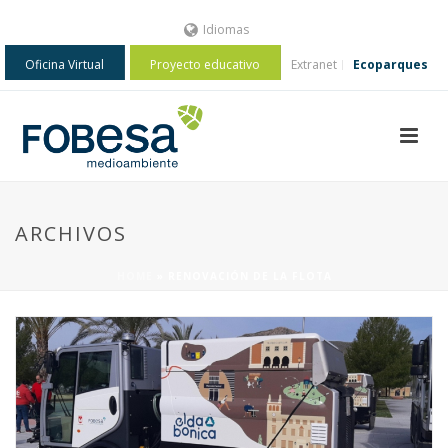
Idiomas
Oficina Virtual
Proyecto educativo
Extranet
Ecoparques
ARCHIVOS
HOME
»
RENOVACIÓN DE LA FLOTA