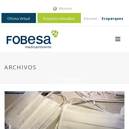
Idiomas
Oficina Virtual
Proyecto educativo
Extranet
Ecoparques
ARCHIVOS
HOME
»
PREVENCIÓN