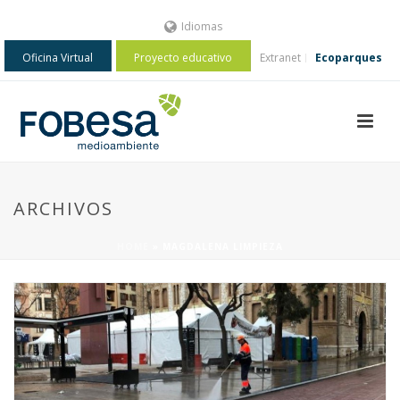
Idiomas
Oficina Virtual
Proyecto educativo
Extranet
Ecoparques
ARCHIVOS
HOME
»
MAGDALENA LIMPIEZA