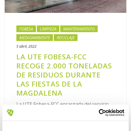
FOBESA
LIMPIEZA
MANTENIMIENTO
MEDIOAMBIENTE
RECICLAJE
5 abril, 2022
LA UTE FOBESA-FCC
RECOGE 2.000 TONELADAS
DE RESIDUOS DURANTE
LAS FIESTAS DE LA
MAGDALENA
La UTE Fobesa-FCC encargada del servicio
municipal de limpieza y recogida de residuos
de Castelló ha recogido 1.962.000 kilos de
residuos durante las fiestas de la