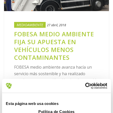
MEDIOAMBIENTE
27 abril, 2018
FOBESA MEDIO AMBIENTE
FIJA SU APUESTA EN
VEHÍCULOS MENOS
CONTAMINANTES
FOBESA medio ambiente avanza hacía un
servicio más sostenible y ha realizado
pruebas con un camión eléctrico de recogida
de residuos. El automóvil, que dispone de un
chasis diesel Renault, tiene [...]
Esta página web usa cookies
LEER MÁS
Política de Cookies