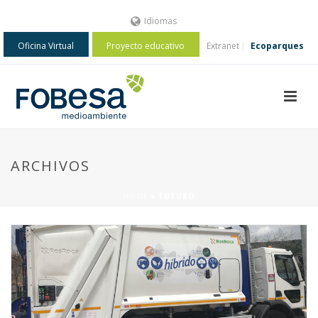
Idiomas
Oficina Virtual
Proyecto educativo
Extranet
Ecoparques
ARCHIVOS
HOME
»
FUTURO