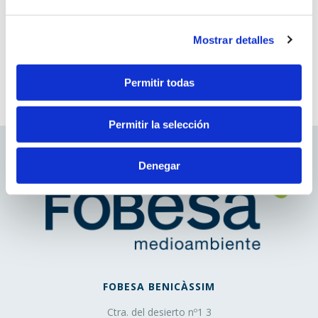
que no es gestionado por el editor, sino por otra entidad
que trata los datos obtenidos través de las cookies.
Ideas
Mostrar detalles
13 diciembre, 2017
2. En función de la duración de la cookie:
Permitir todas
Cookies de sesión
: Son un tipo de cookies diseñadas
para recabar y almacenar datos mientras el usuario
Permitir la selección
accede a una página web.
Cookies persistentes
: Son un tipo de cookies en el
que los datos siguen almacenados en el terminal y
Denegar
pueden ser accedidos y tratados durante un periodo
definido por el responsable de la cookie, y que puede ir
de unos minutos a varios años.
3. En función de la finalidad de la cookie:
Cookies de análisis
: Son aquéllas que bien tratadas
FOBESA BENICÀSSIM
por nosotros o por terceros, nos permiten cuantificar el
Ctra. del desierto nº1 3