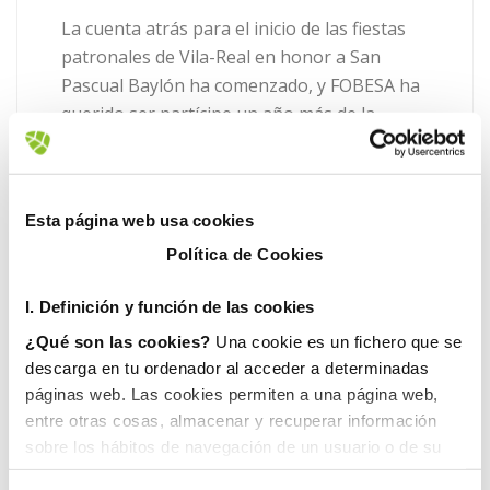
La cuenta atrás para el inicio de las fiestas
patronales de Vila-Real en honor a San
Pascual Baylón ha comenzado, y FOBESA ha
querido ser partícipe un año más de la
alegría de los vecinos de la [...]
LEER MÁS
Esta página web usa cookies
Política de Cookies
I. D
efinición y función de las cookies
¿Qué son las cookies?
Una cookie es un fichero que se
descarga en tu ordenador al acceder a determinadas
páginas web. Las cookies permiten a una página web,
entre otras cosas, almacenar y recuperar información
sobre los hábitos de navegación de un usuario o de su
equipo y, dependiendo de la información que contengan y