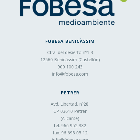
gestión, de la forma más eficaz posible, de los espacios
publicitarios que, en su caso, el editor haya incluido en
una página web, aplicación o plataforma desde la que
presta el servicio solicitado en base a criterios como el
contenido editado o la frecuencia en la que se muestran
los anuncios.
FOBESA BENICÀSSIM
Cookies de publicidad comportamental
: Son
Ctra. del desierto nº1 3
aquéllas que permiten la gestión, de la forma más eficaz
12560 Benicàssim (Castellón)
posible, de los espacios publicitarios que, en su caso, el
900 100 243
editor haya incluido en una página web, aplicación o
info@fobesa.com
plataforma desde la que presta el servicio solicitado.
Estas cookies almacenan información del
PETRER
comportamiento de los usuarios obtenida a través de la
observación continuada de sus hábitos de navegación, lo
Avd. Libertad, nº28.
que permite desarrollar un perfil específico para mostrar
CP 03610 Petrer
publicidad en función del mismo.
(Alicante)
Asimismo, es posible que al visitar alguna página web o
tel. 966 952 382
al abrir algún email donde se publique algún anuncio o
fax. 96 695 05 12
alguna promoción sobre nuestros productos o servicios
info@fobesa.com