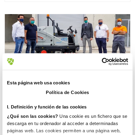
Esta página web usa cookies
FOBESA
LIMPIEZA
MEDIOAMBIENTE
8 junio,
Política de Cookies
2020
FOBESA REFUERZA LAS
I. D
efinición y función de las cookies
LABORES DE DESINFECCIÓN
¿Qué son las cookies?
Una cookie es un fichero que se
Y LIMPIEZA EN ELDA
descarga en tu ordenador al acceder a determinadas
páginas web. Las cookies permiten a una página web,
La compañía de Grupo Gimeno amplía sus