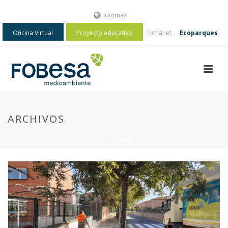
Idiomas
Oficina Virtual
Proyecto educativo
Extranet
Ecoparques
ARCHIVOS
HOME
»
COVID-19