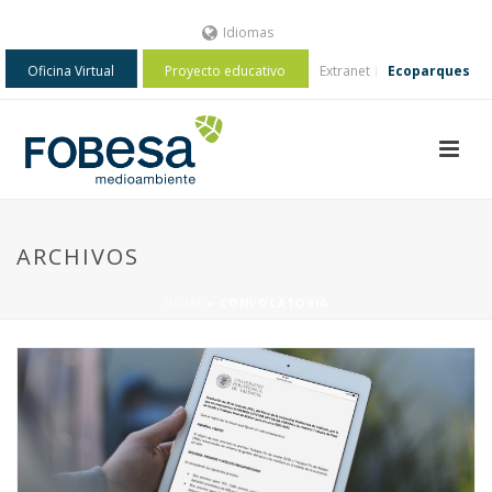
Idiomas
Oficina Virtual
Proyecto educativo
Extranet
Ecoparques
ARCHIVOS
HOME
»
CONVOCATORIA