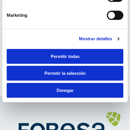
Reciclaje
el servicio solicitado por el usuario.
12 diciembre, 2017
Cookies de tercero
: Son aquéllas que se envían al
Marketing
equipo terminal del usuario desde un equipo o dominio
que no es gestionado por el editor, sino por otra entidad
Tu huella ecológica
que trata los datos obtenidos través de las cookies.
13 diciembre, 2017
Mostrar detalles
2. En función de la duración de la cookie:
Permitir todas
Ideas
Cookies de sesión
: Son un tipo de cookies diseñadas
13 diciembre, 2017
para recabar y almacenar datos mientras el usuario
Permitir la selección
accede a una página web.
Cookies persistentes
: Son un tipo de cookies en el
que los datos siguen almacenados en el terminal y
Denegar
pueden ser accedidos y tratados durante un periodo
definido por el responsable de la cookie, y que puede ir
de unos minutos a varios años.
3. En función de la finalidad de la cookie: