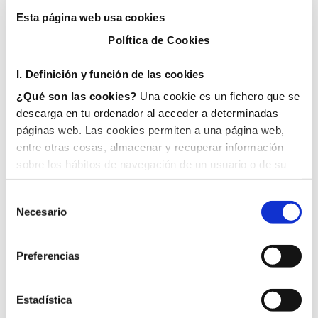
especial a las acciones que FOBESA está
Esta página web usa cookies
llevando a cabo para [...]
Política de Cookies
LEER MÁS
I. D
efinición y función de las cookies
¿Qué son las cookies?
Una cookie es un fichero que se
descarga en tu ordenador al acceder a determinadas
páginas web. Las cookies permiten a una página web,
entre otras cosas, almacenar y recuperar información
Buscar
sobre los hábitos de navegación de un usuario o de su
equipo y, dependiendo de la información que contengan y
de la forma en que utilice su equipo, pueden utilizarse
Necesario
para reconocer al usuario.
II. Tipos de cookies
1. En función del propietario de la cookie:
Preferencias
Noticias más buscadas
Cookies propias
: Son aquéllas que se envían al
equipo terminal del usuario desde un equipo o dominio
Estadística
gestionado por el propio editor y desde el que se presta
Reciclaje