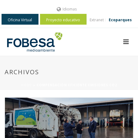
Idiomas
Oficina Virtual
Proyecto educativo
Extranet
Ecoparques
ARCHIVOS
HOME
»
COMPENSACIÓN EFICIENTE EMISIONES CO2