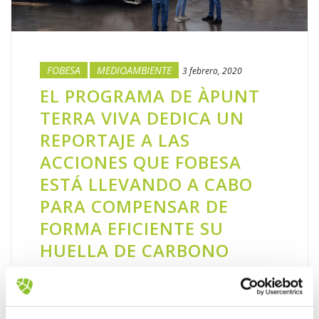
FOBESA
MEDIOAMBIENTE
3 febrero, 2020
EL PROGRAMA DE ÀPUNT
TERRA VIVA DEDICA UN
REPORTAJE A LAS
ACCIONES QUE FOBESA
ESTÁ LLEVANDO A CABO
PARA COMPENSAR DE
FORMA EFICIENTE SU
HUELLA DE CARBONO
Un equipo del programa de televisión ‘Terra
Viva’, que se emite a diario por la cadena
autonómica ÀPunt, ha dedicado un reportaje