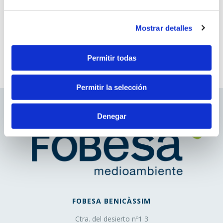
que no es gestionado por el editor, sino por otra entidad
que trata los datos obtenidos través de las cookies.
Ideas
Mostrar detalles
13 diciembre, 2017
2. En función de la duración de la cookie:
Permitir todas
Cookies de sesión
: Son un tipo de cookies diseñadas
para recabar y almacenar datos mientras el usuario
Permitir la selección
accede a una página web.
Cookies persistentes
: Son un tipo de cookies en el
que los datos siguen almacenados en el terminal y
Denegar
pueden ser accedidos y tratados durante un periodo
definido por el responsable de la cookie, y que puede ir
de unos minutos a varios años.
3. En función de la finalidad de la cookie:
Cookies de análisis
: Son aquéllas que bien tratadas
FOBESA BENICÀSSIM
por nosotros o por terceros, nos permiten cuantificar el
Ctra. del desierto nº1 3