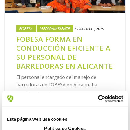
FOBESA
MEDIOAMBIENTE
19 diciembre, 2019
FOBESA FORMA EN
CONDUCCIÓN EFICIENTE A
SU PERSONAL DE
BARREDORAS EN ALICANTE
El personal encargado del manejo de
barredoras de FOBESA en Alicante ha
participado recientemente en un curso de
conducción eficiente para aprender a sacar
un mayor partido de este tipo de [...]
Esta página web usa cookies
LEER MÁS
Política de Cookies