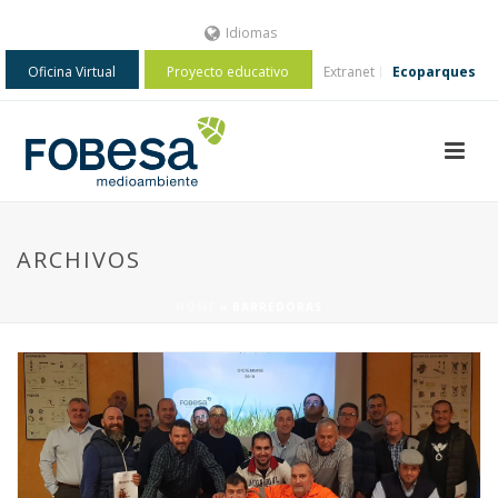
Idiomas
Oficina Virtual
Proyecto educativo
Extranet
Ecoparques
ARCHIVOS
HOME
»
BARREDORAS