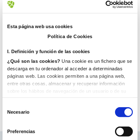
20 agosto, 2018
Esta página web usa cookies
Política de Cookies
I. D
efinición y función de las cookies
¿Qué son las cookies?
Una cookie es un fichero que se
descarga en tu ordenador al acceder a determinadas
páginas web. Las cookies permiten a una página web,
entre otras cosas, almacenar y recuperar información
sobre los hábitos de navegación de un usuario o de su
equipo y, dependiendo de la información que contengan y
de la forma en que utilice su equipo, pueden utilizarse
Necesario
para reconocer al usuario.
II. Tipos de cookies
1. En función del propietario de la cookie:
Preferencias
Cookies propias
: Son aquéllas que se envían al