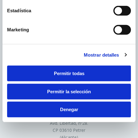
equipo terminal del usuario desde un equipo o dominio
Estadística
gestionado por el propio editor y desde el que se presta
el servicio solicitado por el usuario.
Cookies de tercero
: Son aquéllas que se envían al
Marketing
equipo terminal del usuario desde un equipo o dominio
que no es gestionado por el editor, sino por otra entidad
que trata los datos obtenidos través de las cookies.
Mostrar detalles
FOBESA BENICÀSSIM
2. En función de la duración de la cookie:
Ctra. del desierto nº1 3
Permitir todas
12560 Benicàssim (Castellón)
Cookies de sesión
: Son un tipo de cookies diseñadas
900 100 243
para recabar y almacenar datos mientras el usuario
Permitir la selección
info@fobesa.com
accede a una página web.
Cookies persistentes
: Son un tipo de cookies en el
que los datos siguen almacenados en el terminal y
Denegar
PETRER
pueden ser accedidos y tratados durante un periodo
Avd. Libertad, nº28.
definido por el responsable de la cookie, y que puede ir
CP 03610 Petrer
de unos minutos a varios años.
(Alicante)