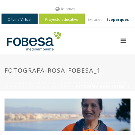
Idiomas
Oficina Virtual
Proyecto educativo
Extranet
Ecoparques
FOTOGRAFA-ROSA-FOBESA_1
HOME
»
ROSA ALBIOL, DEL EQUIPO DE FOBESA, PROTAGONIZA EL
PROGRAMA ‘QUI ÉS QUI’ DE À PUNT
»
FOTOGRAFA-ROSA-FOBESA_1