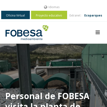
Idiomas
Oficina Virtual
Proyecto educativo
Extranet
Ecoparques
Personal de FOBESA
visita la planta de