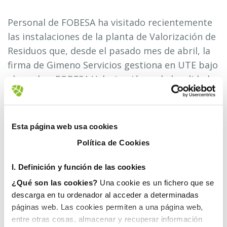
Personal de FOBESA ha visitado recientemente
las instalaciones de la planta de Valorización de
Residuos que, desde el pasado mes de abril, la
firma de Gimeno Servicios gestiona en UTE bajo
el nombre FOBESA Valorización en la localidad
castellonense de Cervera.
Además de recorrer tanto la propia planta
Esta página web usa cookies
como el vertedero, los asistentes tuvieron la
Política de Cookies
oportunidad de conocer de cerca el proceso de
tratamiento que se aplica a los residuos,
I. D
efinición y función de las cookies
basado en la tecnología de biosecado.
¿Qué son las cookies?
Una cookie es un fichero que se
descarga en tu ordenador al acceder a determinadas
El complejo de valorización de Cervera, que
páginas web. Las cookies permiten a una página web,
destaca por la aplicación de tecnologías de
entre otras cosas, almacenar y recuperar información