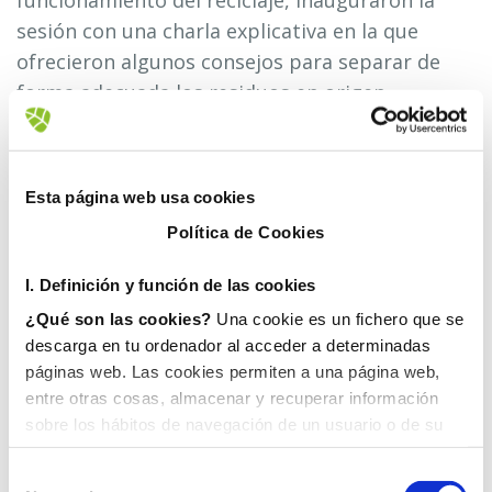
funcionamiento del reciclaje, inauguraron la
sesión con una charla explicativa en la que
ofrecieron algunos consejos para separar de
forma adecuada los residuos en origen.
Posteriormente entró en escena Basuraman, el
villano amigo de la basura, que comenzó a
llenar las aulas de desperdicios hasta que fue
Esta página web usa cookies
detenido por Reciclaman quien, con la ayuda de
Política de Cookies
los asistentes, fue depositando cada residuo en
su lugar correspondiente hasta dejar la sala
I. D
efinición y función de las cookies
completamente limpia. Como reconocimiento,
¿Qué son las cookies?
Una cookie es un fichero que se
al finalizar la actividad todos los participantes
descarga en tu ordenador al acceder a determinadas
recibieron un diploma acreditativo de su
páginas web. Las cookies permiten a una página web,
compromiso con el entorno.
entre otras cosas, almacenar y recuperar información
sobre los hábitos de navegación de un usuario o de su
La actividad, que tuvo una especial buena
equipo y, dependiendo de la información que contengan y
de la forma en que utilice su equipo, pueden utilizarse
acogida, persigue promover la formación