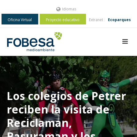
Idiomas
Oficina Virtual
Proyecto educativo
Extranet
Ecoparques
Los colegios de Petrer
reciben la visita de
Reciclaman,
Basuraman y los