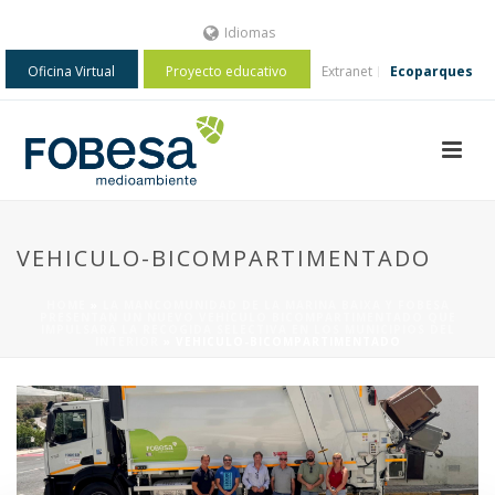
Idiomas
Oficina Virtual
Proyecto educativo
Extranet
Ecoparques
VEHICULO-BICOMPARTIMENTADO
HOME
»
LA MANCOMUNIDAD DE LA MARINA BAIXA Y FOBESA
PRESENTAN UN NUEVO VEHÍCULO BICOMPARTIMENTADO QUE
IMPULSARÁ LA RECOGIDA SELECTIVA EN LOS MUNICIPIOS DEL
INTERIOR
»
VEHICULO-BICOMPARTIMENTADO