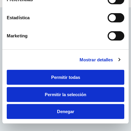
Cookies propias
: Son aquéllas que se envían al
equipo terminal del usuario desde un equipo o dominio
Estadística
gestionado por el propio editor y desde el que se presta
el servicio solicitado por el usuario.
Cookies de tercero
: Son aquéllas que se envían al
Marketing
equipo terminal del usuario desde un equipo o dominio
que no es gestionado por el editor, sino por otra entidad
que trata los datos obtenidos través de las cookies.
Mostrar detalles
2. En función de la duración de la cookie:
FOBESA BENICÀSSIM
Permitir todas
Cookies de sesión
: Son un tipo de cookies diseñadas
Ctra. del desierto nº1 3
para recabar y almacenar datos mientras el usuario
12560 Benicàssim (Castellón)
Permitir la selección
accede a una página web.
900 100 243
info@fobesa.com
Cookies persistentes
: Son un tipo de cookies en el
que los datos siguen almacenados en el terminal y
Denegar
pueden ser accedidos y tratados durante un periodo
PETRER
definido por el responsable de la cookie, y que puede ir