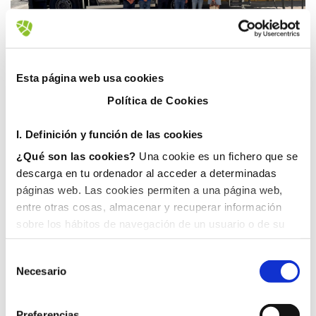
25 junio, 2025
Esta página web usa cookies
Política de Cookies
I. D
efinición y función de las cookies
¿Qué son las cookies?
Una cookie es un fichero que se
descarga en tu ordenador al acceder a determinadas
páginas web. Las cookies permiten a una página web,
entre otras cosas, almacenar y recuperar información
sobre los hábitos de navegación de un usuario o de su
equipo y, dependiendo de la información que contengan y
de la forma en que utilice su equipo, pueden utilizarse
Necesario
para reconocer al usuario.
II. Tipos de cookies
1. En función del propietario de la cookie:
Preferencias