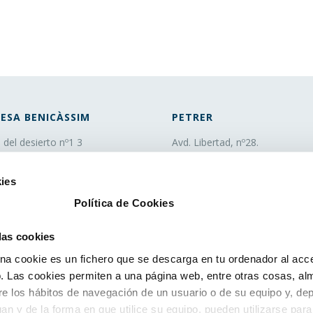
ESA BENICÀSSIM
PETRER
. del desierto nº1 3
Avd. Libertad, nº28.
0 Benicàssim (Castellón)
CP 03610 Petrer
 100 243
(Alicante)
ies
o@fobesa.com
tel. 966 952 382
Política de Cookies
fax. 96 695 05 12
info@fobesa.com
 las cookies
a cookie es un fichero que se descarga en tu ordenador al acc
 Las cookies permiten a una página web, entre otras cosas, al
re los hábitos de navegación de un usuario o de su equipo y, de
an y de la forma en que utilice su equipo, pueden utilizarse para