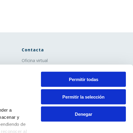
Contacta
Oficina virtual
Extranet
Info ecoparques
Permitir todas
Contacto
Aviso Legal
Política de privacidad
Permitir la selección
Política de cookies
eder a
Denegar
macenar y
pendiendo de
 reconocer al