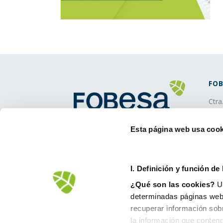
FOB
Ctra
1256
900
Esta página web usa cook
inf
I. D
efinición y función de
¿Qué son las cookies?
Un
determinadas páginas web.
recuperar información sob
la información que conteng