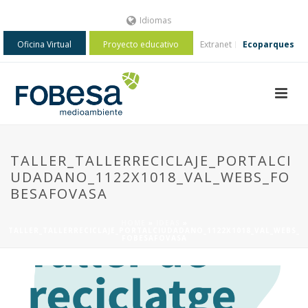
Idiomas
Oficina Virtual
Proyecto educativo
Extranet
Ecoparques
TALLER_TALLERRECICLAJE_PORTALCI
UDADANO_1122X1018_VAL_WEBS_FO
BESAFOVASA
HOME
»
IDEAS
»
TALLER_TALLERRECICLAJE_PORTALCIUDADANO_1122X1018_VAL_WEBS_
FOBESAFOVASA