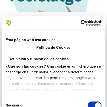
23 septiembre, 2020
Esta página web usa cookies
Política de Cookies
I. D
efinición y función de las cookies
¿Qué son las cookies?
Una cookie es un fichero que se
descarga en tu ordenador al acceder a determinadas
páginas web. Las cookies permiten a una página web,
entre otras cosas, almacenar y recuperar información
sobre los hábitos de navegación de un usuario o de su
equipo y, dependiendo de la información que contengan y
de la forma en que utilice su equipo, pueden utilizarse
Necesario
para reconocer al usuario.