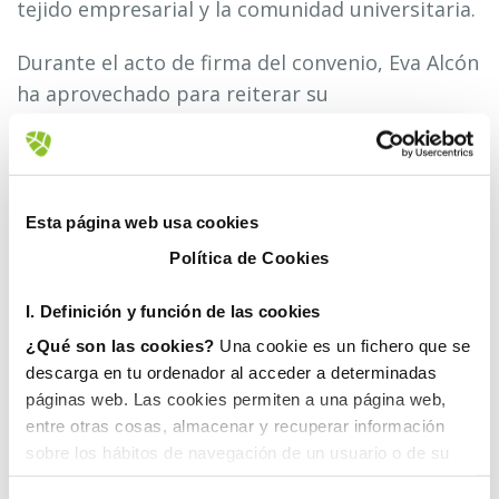
tejido empresarial y la comunidad universitaria.
Durante el acto de firma del convenio, Eva Alcón
ha aprovechado para reiterar su
agradecimiento a la compañía de Grupo
Gimeno, que reafirma con esta nueva edición su
compromiso con la educación superior como
apuesta de futuro. En este sentido, la rectora
Esta página web usa cookies
ha afirmado que esta colaboración “facilita que
Política de Cookies
el estudiantado con menos recursos pueda
continuar con su formación académica, ampliar
I. D
efinición y función de las cookies
sus oportunidades laborales y enriquecerse,
¿Qué son las cookies?
Una cookie es un fichero que se
desde el punto de vista personal, con una
descarga en tu ordenador al acceder a determinadas
páginas web. Las cookies permiten a una página web,
experiencia universitaria que va más allá de la
entre otras cosas, almacenar y recuperar información
formación reglada”.
sobre los hábitos de navegación de un usuario o de su
equipo y, dependiendo de la información que contengan y
Por su parte, Enrique Gimeno ha señalado que