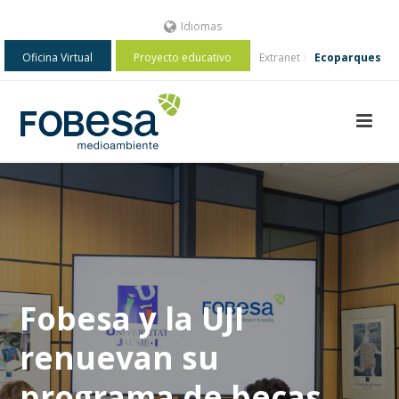
Idiomas
Oficina Virtual
Proyecto educativo
Extranet
Ecoparques
Fobesa y la UJI
renuevan su
programa de becas