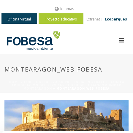
Idiomas
Oficina Virtual
Proyecto educativo
Extranet
Ecoparques
MONTEARAGON_WEB-FOBESA
HOME
»
FOBESA REFUERZA SU PRESENCIA EN ALBACETE CON LA
ADJUDICACIÓN DEL SERVICIO DE RSU DE LA MANCOMUNIDAD
MONTEARAGÓN
»
MONTEARAGON_WEB-FOBESA