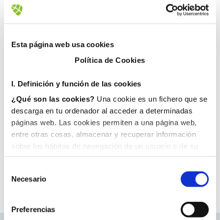
21 noviembre, 2018
Esta página web usa cookies
Política de Cookies
I. D
efinición y función de las cookies
¿Qué son las cookies?
Una cookie es un fichero que se
descarga en tu ordenador al acceder a determinadas
páginas web. Las cookies permiten a una página web,
entre otras cosas, almacenar y recuperar información
sobre los hábitos de navegación de un usuario o de su
equipo y, dependiendo de la información que contengan y
de la forma en que utilice su equipo, pueden utilizarse
Necesario
para reconocer al usuario.
II. Tipos de cookies
1. En función del propietario de la cookie:
Preferencias