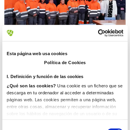
12 marzo, 2020
Esta página web usa cookies
Política de Cookies
I. D
efinición y función de las cookies
¿Qué son las cookies?
Una cookie es un fichero que se
descarga en tu ordenador al acceder a determinadas
páginas web. Las cookies permiten a una página web,
entre otras cosas, almacenar y recuperar información
sobre los hábitos de navegación de un usuario o de su
equipo y, dependiendo de la información que contengan y
de la forma en que utilice su equipo, pueden utilizarse
FOBESA pone en marcha un Plan Dual de