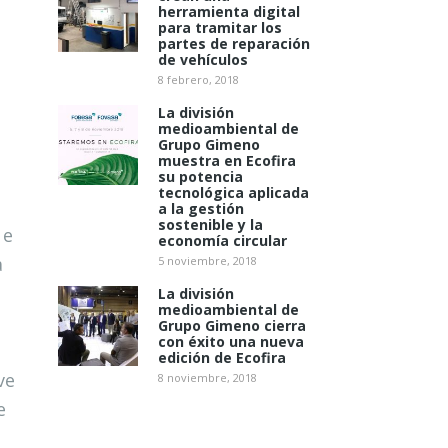
herramienta digital
para tramitar los
partes de reparación
de vehículos
8 febrero, 2018
La división
medioambiental de
Grupo Gimeno
muestra en Ecofira
su potencia
tecnológica aplicada
a la gestión
sostenible y la
 e
economía circular
a
5 noviembre, 2018
La división
medioambiental de
Grupo Gimeno cierra
con éxito una nueva
edición de Ecofira
ve
8 noviembre, 2018
e