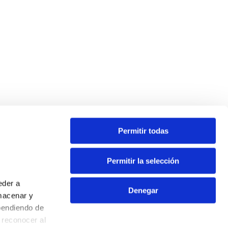
Permitir todas
Contacta
Permitir la selección
Oficina virtual
eder a
Extranet
Denegar
macenar y
Info ecoparques
pendiendo de
Contacto
 reconocer al
Aviso Legal