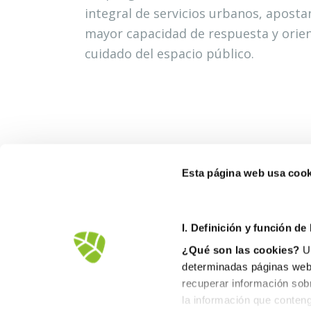
integral de servicios urbanos, apost
mayor capacidad de respuesta y orien
cuidado del espacio público.
Esta página web usa cook
FOB
I. D
efinición y función de
Ctra
¿Qué son las cookies?
Un
1256
determinadas páginas web.
900
recuperar información sob
inf
la información que conteng