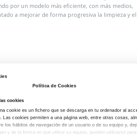
ando por un modelo más eficiente, con más medios,
tado a mejorar de forma progresiva la limpieza y el
ies
Política de Cookies
ESA BENICÀSSIM
PETRER
 las cookies
. del desierto nº1 3
Avd. Libertad, nº28.
a cookie es un fichero que se descarga en tu ordenador al acc
0 Benicàssim (Castellón)
CP 03610 Petrer
 Las cookies permiten a una página web, entre otras cosas, al
 100 243
(Alicante)
re los hábitos de navegación de un usuario o de su equipo y, de
o@fobesa.com
tel. 966 952 382
an y de la forma en que utilice su equipo, pueden utilizarse para
fax. 96 695 05 12