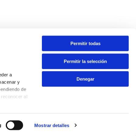
Permitir todas
Contacta
Permitir la selección
Oficina virtual
eder a
Extranet
Denegar
macenar y
Info ecoparques
pendiendo de
Contacto
 reconocer al
Aviso Legal
Política de privacidad
Política de cookies
g
Mostrar detalles
quipo o
l usuario.