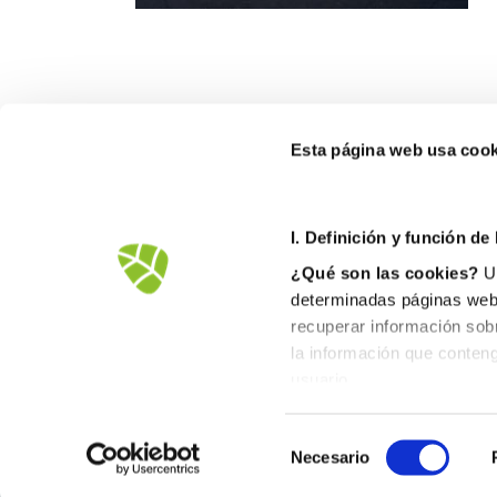
Esta página web usa cook
FOB
I. D
efinición y función de
Ctra
¿Qué son las cookies?
Un
1256
determinadas páginas web.
900
recuperar información sob
inf
la información que conteng
usuario.
II. Tipos de cookies
1. En función del propietar
Necesario
Cookies propias
: Son 
dominio gestionado por el p