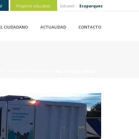
al
Proyecto educativo
Extranet
Ecoparques
EL CIUDADANO
ACTUALIDAD
CONTACTO
IVAL MÁS MULTITUDINARIO
»
IMG-20240331-WA0007