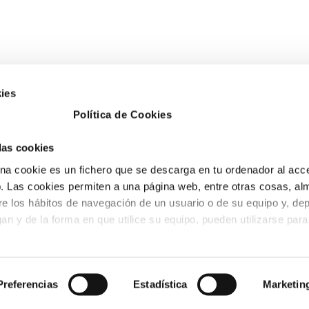
ies
Política de Cookies
ESA BENICÀSSIM
PETRER
 las cookies
. del desierto nº1 3
Avd. Libertad, nº28.
a cookie es un fichero que se descarga en tu ordenador al acc
0 Benicàssim (Castellón)
CP 03610 Petrer
 Las cookies permiten a una página web, entre otras cosas, al
 100 243
(Alicante)
re los hábitos de navegación de un usuario o de su equipo y, de
o@fobesa.com
tel. 966 952 382
an y de la forma en que utilice su equipo, pueden utilizarse para
fax. 96 695 05 12
info@fobesa.com
io de la cookie:
Preferencias
Estadística
Marketin
aquéllas que se envían al equipo terminal del usuario desde un e
ropio editor y desde el que se presta el servicio solicitado por e