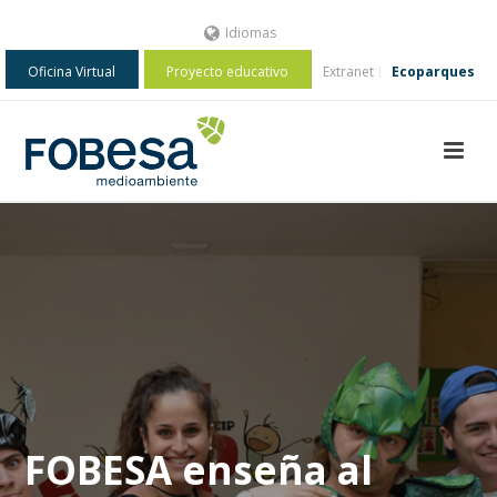
Idiomas
Oficina Virtual
Proyecto educativo
Extranet
Ecoparques
FOBESA enseña al