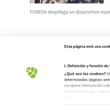
FOBESA despliega un dispositivo espec
Esta página web usa cook
FOB
I. D
efinición y función de
Ctra
¿Qué son las cookies?
Un
1256
determinadas páginas web.
900
recuperar información sob
inf
la información que conteng
usuario.
II. Tipos de cookies