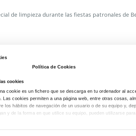
ial de limpieza durante las fiestas patronales de B
ies
Política de Cookies
ESA BENICÀSSIM
PETRER
 las cookies
. del desierto nº1 3
Avd. Libertad, nº28.
a cookie es un fichero que se descarga en tu ordenador al acc
0 Benicàssim (Castellón)
CP 03610 Petrer
 Las cookies permiten a una página web, entre otras cosas, al
 100 243
(Alicante)
re los hábitos de navegación de un usuario o de su equipo y, de
o@fobesa.com
tel. 966 952 382
an y de la forma en que utilice su equipo, pueden utilizarse para
fax. 96 695 05 12
info@fobesa.com