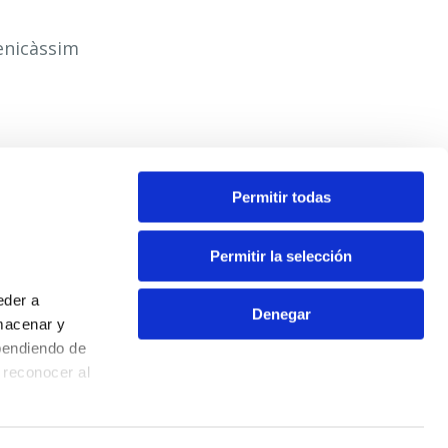
enicàssim
Permitir todas
Contacta
Permitir la selección
Oficina virtual
eder a
Extranet
Denegar
macenar y
Info ecoparques
pendiendo de
Contacto
 reconocer al
Aviso Legal
Política de privacidad
Política de cookies