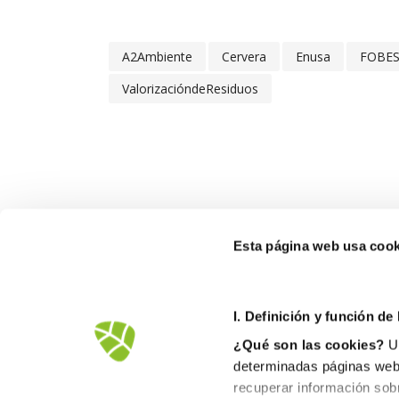
A2Ambiente
Cervera
Enusa
FOBE
ValorizacióndeResiduos
Esta página web usa cook
FOB
I. D
efinición y función de
Ctra
¿Qué son las cookies?
Un
1256
determinadas páginas web.
900
recuperar información sob
inf