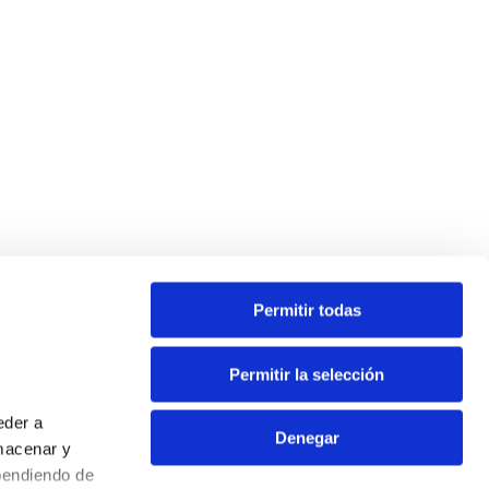
Permitir todas
Contacta
Permitir la selección
Oficina virtual
eder a
Extranet
Denegar
macenar y
Info ecoparques
pendiendo de
Contacto