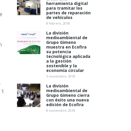
herramienta digital
para tramitar los
partes de reparación
e
de vehículos
8 febrero, 2018
La división
medioambiental de
Grupo Gimeno
n
muestra en Ecofira
su potencia
tecnológica aplicada
a la gestión
sostenible y la
economía circular
5 noviembre, 2018
s
La división
 1
medioambiental de
Grupo Gimeno cierra
con éxito una nueva
edición de Ecofira
8 noviembre, 2018