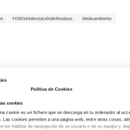
SA
FOBESAValorizacióndeResiduos
Medioambiente
ies
Política de Cookies
ESA BENICÀSSIM
PETRER
 las cookies
. del desierto nº1 3
Avd. Libertad, nº28.
a cookie es un fichero que se descarga en tu ordenador al acc
0 Benicàssim (Castellón)
CP 03610 Petrer
 Las cookies permiten a una página web, entre otras cosas, al
 100 243
(Alicante)
re los hábitos de navegación de un usuario o de su equipo y, de
o@fobesa.com
tel. 966 952 382