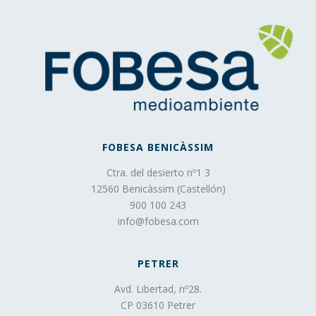
posible, de los espacios publicitarios que, en su caso, el
editor haya incluido en una página web, aplicación o
plataforma desde la que presta el servicio solicitado.
Estas cookies almacenan información del
comportamiento de los usuarios obtenida a través de la
observación continuada de sus hábitos de navegación, lo
que permite desarrollar un perfil específico para mostrar
publicidad en función del mismo.
Asimismo, es posible que al visitar alguna página web o
FOBESA BENICÀSSIM
al abrir algún email donde se publique algún anuncio o
Ctra. del desierto nº1 3
alguna promoción sobre nuestros productos o servicios
12560 Benicàssim (Castellón)
se instale en tu navegador alguna cookie que nos sirve
900 100 243
para mostrarte posteriormente publicidad relacionada con
info@fobesa.com
la búsqueda que hayas realizado, desarrollar un control
de nuestros anuncios en relación, por ejemplo, con el
PETRER
número de veces que son vistos, donde aparecen, a qué
hora se ven, etc.
Avd. Libertad, nº28.
Cookies técnicas
: Son aquéllas que permiten al
CP 03610 Petrer
usuario la navegación a través de una página web,