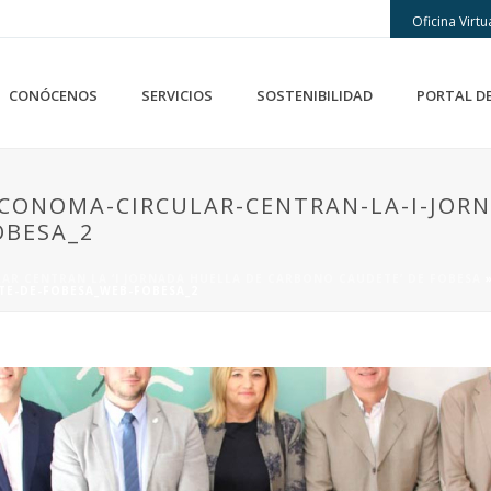
Oficina Virtu
CONÓCENOS
SERVICIOS
SOSTENIBILIDAD
PORTAL D
ECONOMA-CIRCULAR-CENTRAN-LA-I-JOR
OBESA_2
LAR CENTRAN LA ‘I JORNADA HUELLA DE CARBONO CAUDETE’ DE FOBESA
TE-DE-FOBESA_WEB-FOBESA_2