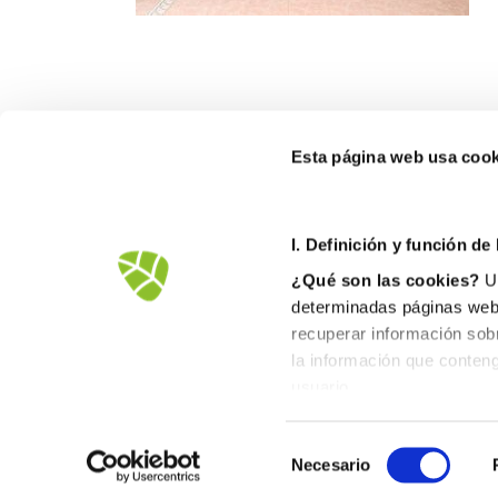
Esta página web usa cook
FOB
I. D
efinición y función de
Ctra
¿Qué son las cookies?
Un
1256
determinadas páginas web.
900
recuperar información sob
inf
la información que conteng
usuario.
II. Tipos de cookies
1. En función del propietar
Necesario
Cookies propias
: Son 