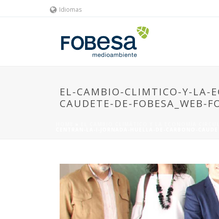
Idiomas
EL-CAMBIO-CLIMTICO-Y-LA-
CAUDETE-DE-FOBESA_WEB-F
HOME
»
EL CAMBIO CLIMÁTICO Y LA ECONOMÍA CIRCU
CENTRAN-LA-I-JORNADA-HUELLA-DE-CARBONO-CAUDE