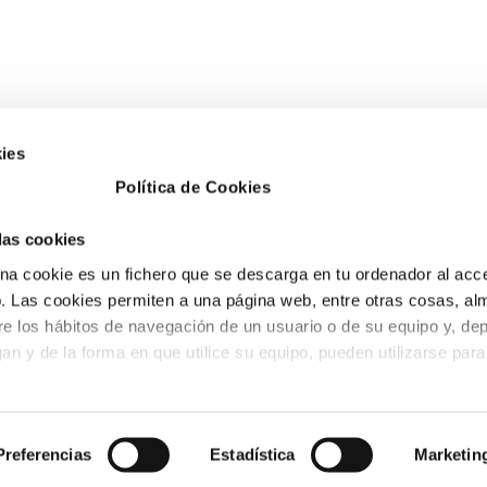
ies
Política de Cookies
ESA BENICÀSSIM
PETRER
 las cookies
. del desierto nº1 3
Avd. Libertad, nº28.
a cookie es un fichero que se descarga en tu ordenador al acc
0 Benicàssim (Castellón)
CP 03610 Petrer
 Las cookies permiten a una página web, entre otras cosas, al
 100 243
(Alicante)
re los hábitos de navegación de un usuario o de su equipo y, de
o@fobesa.com
tel. 966 952 382
an y de la forma en que utilice su equipo, pueden utilizarse para
fax. 96 695 05 12
info@fobesa.com
io de la cookie:
Preferencias
Estadística
Marketin
aquéllas que se envían al equipo terminal del usuario desde un e