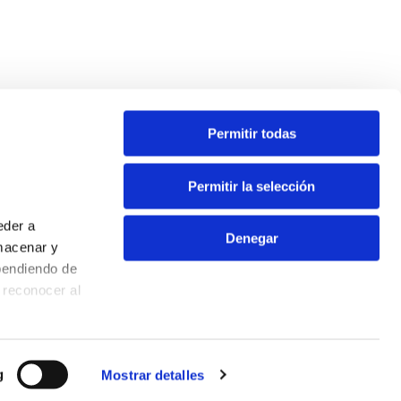
Permitir todas
Contacta
Permitir la selección
Oficina virtual
eder a
Extranet
Denegar
macenar y
Info ecoparques
pendiendo de
Contacto
 reconocer al
Aviso Legal
Política de privacidad
Política de cookies
g
Mostrar detalles
quipo o