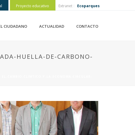
al
Proyecto educativo
Extranet
Ecoparques
EL CIUDADANO
ACTUALIDAD
CONTACTO
NADA-HUELLA-DE-CARBONO-
»
EL-CAMBIO-CLIMTICO-Y-LA-ECONOMA-CIRCULAR-