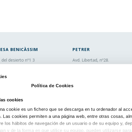
ESA BENICÀSSIM
PETRER
. del desierto nº1 3
Avd. Libertad, nº28.
0 Benicàssim (Castellón)
CP 03610 Petrer
 100 243
(Alicante)
ies
o@fobesa.com
tel. 966 952 382
Política de Cookies
fax. 96 695 05 12
info@fobesa.com
 las cookies
a cookie es un fichero que se descarga en tu ordenador al acc
 Las cookies permiten a una página web, entre otras cosas, al
re los hábitos de navegación de un usuario o de su equipo y, de
an y de la forma en que utilice su equipo, pueden utilizarse para