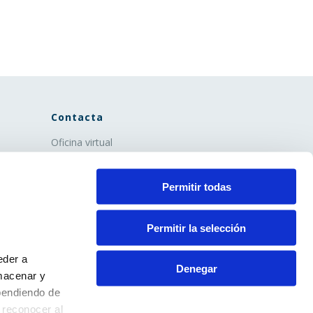
Contacta
Oficina virtual
Extranet
Info ecoparques
Permitir todas
Contacto
Aviso Legal
Política de privacidad
Permitir la selección
Política de cookies
eder a
Denegar
macenar y
pendiendo de
 reconocer al