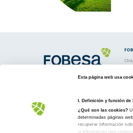
FOB
Ctra
1256
900
Esta página web usa cook
inf
I. D
efinición y función de
¿Qué son las cookies?
Un
determinadas páginas web.
recuperar información sob
la información que conteng